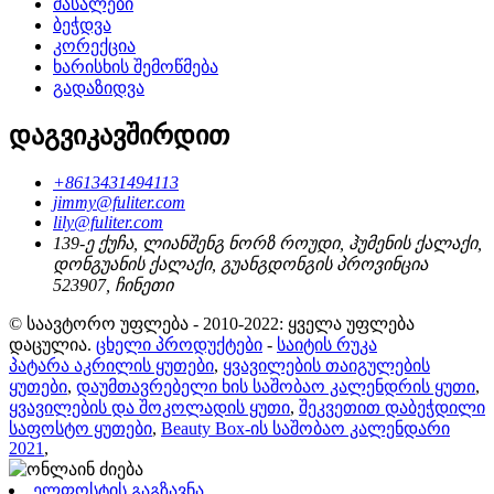
მასალები
ბეჭდვა
კორექცია
ხარისხის შემოწმება
გადაზიდვა
დაგვიკავშირდით
+8613431494113
jimmy@fuliter.com
lily@fuliter.com
139-ე ქუჩა, ლიანშენგ ნორზ როუდი, ჰუმენის ქალაქი,
დონგუანის ქალაქი, გუანგდონგის პროვინცია
523907, ჩინეთი
© საავტორო უფლება - 2010-2022: ყველა უფლება
დაცულია.
ცხელი პროდუქტები
-
საიტის რუკა
პატარა აკრილის ყუთები
,
ყვავილების თაიგულების
ყუთები
,
დაუმთავრებელი ხის საშობაო კალენდრის ყუთი
,
ყვავილების და შოკოლადის ყუთი
,
შეკვეთით დაბეჭდილი
საფოსტო ყუთები
,
Beauty Box-ის საშობაო კალენდარი
2021
,
ელფოსტის გაგზავნა