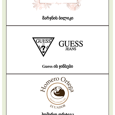
მარჯნის ბილიკი
Guess-ის ჯინსები
ჰომერო ორტეგა