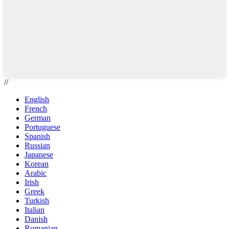
//
English
French
German
Portuguese
Spanish
Russian
Japanese
Korean
Arabic
Irish
Greek
Turkish
Italian
Danish
Romanian